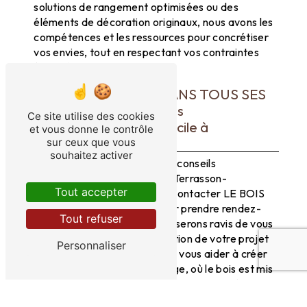
solutions de rangement optimisées ou des
éléments de décoration originaux, nous avons les
compétences et les ressources pour concrétiser
vos envies, tout en respectant vos contraintes
financières.
Contactez LE BOIS DANS TOUS SES
ETATS pour des conseils
Ce site utilise des cookies
d'ameublement à domicile à
et vous donne le contrôle
Terrasson-Lavilledieu
sur ceux que vous
souhaitez activer
Vous souhaitez bénéficier de conseils
d'ameublement à domicile à Terrasson-
Tout accepter
Lavilledieu? N'hésitez pas à contacter LE BOIS
DANS TOUS SES ETATS pour prendre rendez-
Tout refuser
vous avec nos experts. Nous serons ravis de vous
accompagner dans la réalisation de votre projet
Personnaliser
d'agencement intérieur et de vous aider à créer
un espace de vie à votre image, où le bois est mis
en valeur dans toutes ses nuances et ses formes.