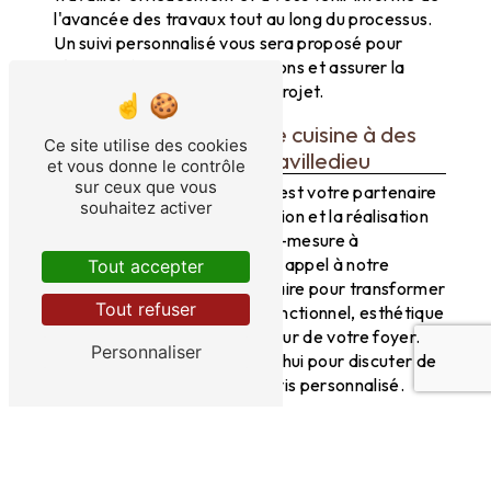
l'avancée des travaux tout au long du processus.
Un suivi personnalisé vous sera proposé pour
répondre à toutes vos questions et assurer la
satisfaction totale de votre projet.
Confiez votre projet de cuisine à des
Ce site utilise des cookies
experts à Terrasson-Lavilledieu
et vous donne le contrôle
sur ceux que vous
Le Bois Dans Tous Ses États est votre partenaire
souhaitez activer
de confiance pour la conception et la réalisation
de votre projet de cuisine sur-mesure à
Terrasson-Lavilledieu. Faites appel à notre
Tout accepter
expertise et à notre savoir-faire pour transformer
Tout refuser
votre cuisine en un espace fonctionnel, esthétique
et unique qui deviendra le cœur de votre foyer.
Personnaliser
Contactez-nous dès aujourd'hui pour discuter de
votre projet et obtenir un devis personnalisé.
En savoir plus
Contactez-nous