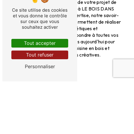
confiance pour la conception de votre projet de
cuisine à Larche, faites appel à LE BOIS DANS
Ce site utilise des cookies
TOUS SES ETATS. Notre expertise, notre savoir-
et vous donne le contrôle
sur ceux que vous
faire et notre passion nous permettent de réaliser
souhaitez activer
des cuisines sur mesure, esthétiques et
fonctionnelles, qui sauront répondre à toutes vos
attentes. Contactez-nous dès aujourd'hui pour
Tout accepter
concrétiser votre projet de cuisine en bois et
donner vie à vos idées les plus créatives.
Tout refuser
Personnaliser
En savoir plus
Contactez-nous
Adresse