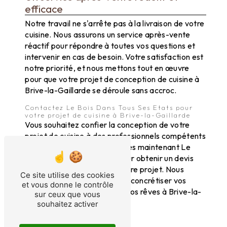
efficace
Notre travail ne s'arrête pas à la livraison de votre
cuisine. Nous assurons un service après-vente
réactif pour répondre à toutes vos questions et
intervenir en cas de besoin. Votre satisfaction est
notre priorité, et nous mettons tout en œuvre
pour que votre projet de conception de cuisine à
Brive-la-Gaillarde se déroule sans accroc.
Contactez Le Bois Dans Tous Ses Etats pour
votre projet de cuisine à Brive-la-Gaillarde
Vous souhaitez confier la conception de votre
projet de cuisine à des professionnels compétents
et passionnés ? Contactez dès maintenant Le
Bois Dans Tous Ses Etats pour obtenir un devis
personnalisé et démarrer votre projet. Nous
Ce site utilise des cookies
sommes à votre écoute pour concrétiser vos
et vous donne le contrôle
envies et créer la cuisine de vos rêves à Brive-la-
sur ceux que vous
Gaillarde.
souhaitez activer
En savoir plus