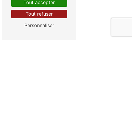
Tout accepter
Contactez-nous
Tout refuser
Personnaliser
Adresse
1 Chemin du Puit du Lac
19600 Nespouls
Téléphones