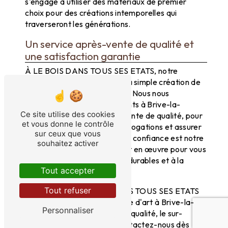
s'engage à utiliser des matériaux de premier
choix pour des créations intemporelles qui
traverseront les générations.
Un service après-vente de qualité et
une satisfaction garantie
À LE BOIS DANS TOUS SES ETATS, notre
engagement va au-delà de la simple création de
meubles en ébénisterie d'art. Nous nous
engageons à offrir à nos clients à Brive-la-
Ce site utilise des cookies
Gaillarde un service après-vente de qualité, pour
et vous donne le contrôle
répondre à toutes leurs interrogations et assurer
sur ceux que vous
une satisfaction totale. Votre confiance est notre
souhaitez activer
priorité, et nous mettons tout en œuvre pour vous
offrir des créations uniques, durables et à la
Tout accepter
hauteur de vos attentes.
Tout refuser
En choisissant LE BOIS DANS TOUS SES ETATS
pour vos projets d'ébénisterie d'art à Brive-la-
Personnaliser
Gaillarde, vous optez pour la qualité, le sur-
mesure et l'authenticité. Contactez-nous dès