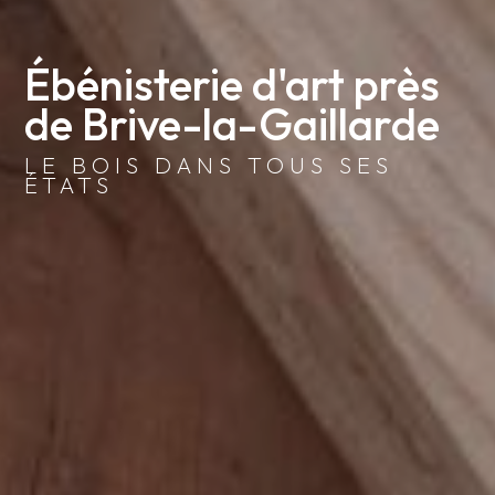
Ébénisterie d'art près 
de Brive-la-Gaillarde
LE BOIS DANS TOUS SES
ÉTATS