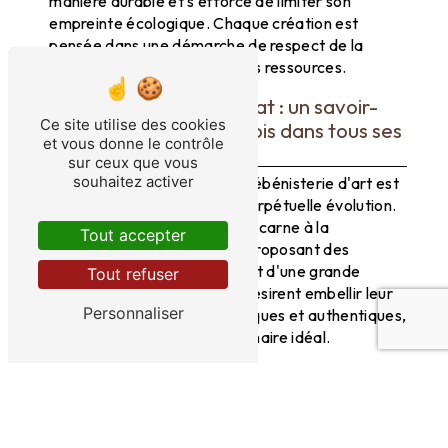
manière durable et s'efforce de limiter son
empreinte écologique. Chaque création est
pensée dans une démarche de respect de la
nature et de préservation des ressources.
Ébénisterie d'art à Objat : un savoir-
Ce site utilise des cookies
faire unique avec Le Bois dans tous ses
et vous donne le contrôle
États
sur ceux que vous
souhaitez activer
Au cœur de la ville d'Objat, l'ébénisterie d'art est
une tradition vivante et en perpétuelle évolution.
Le Bois dans tous ses États incarne à la
Tout accepter
perfection cet héritage, en proposant des
créations d'une rare qualité et d'une grande
Tout refuser
beauté. Pour tous ceux qui désirent embellir leur
Personnaliser
intérieur avec des pièces uniques et authentiques,
cette entreprise est le partenaire idéal.
En savoir plus
Contactez-nous