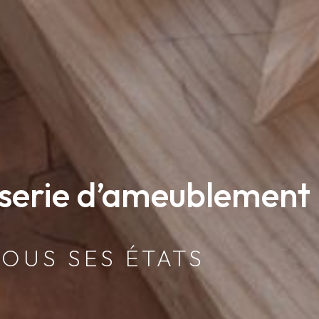
sserie d’ameublement 
TOUS SES ÉTATS