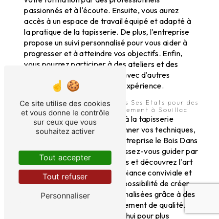
passionnés et à l'écoute. Ensuite, vous aurez
accès à un espace de travail équipé et adapté à
la pratique de la tapisserie. De plus, l'entreprise
propose un suivi personnalisé pour vous aider à
progresser et à atteindre vos objectifs. Enfin,
vous pourrez participer à des ateliers et des
événements pour échanger avec d'autres
passionnés et enrichir votre expérience.
Contactez le Bois Dans Tous Ses Etats pour des
Ce site utilise des cookies
cours de tapisserie d’ameublement à Souillac
et vous donne le contrôle
Si vous souhaitez vous initier à la tapisserie
sur ceux que vous
d'ameublement ou perfectionner vos techniques,
souhaitez activer
n'hésitez pas à contacter l'entreprise le Bois Dans
Tous Ses Etats à Souillac. Laissez-vous guider par
Tout accepter
des professionnels passionnés et découvrez l'art
de la tapisserie dans une ambiance conviviale et
Tout refuser
chaleureuse. Offrez-vous la possibilité de créer
des pièces uniques et personnalisées grâce à des
Personnaliser
cours de tapisserie d'ameublement de qualité.
Contactez-nous dès aujourd'hui pour plus