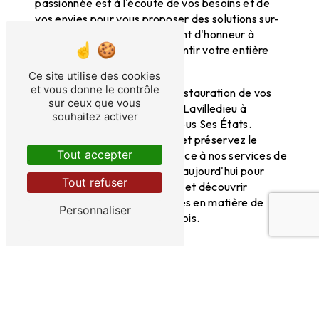
passionnée est à l'écoute de vos besoins et de
vos envies pour vous proposer des solutions sur-
mesure. Nous mettons un point d'honneur à
respecter les délais et à garantir votre entière
satisfaction.
Ce site utilise des cookies
et vous donne le contrôle
N'hésitez plus et confiez la restauration de vos
sur ceux que vous
meubles en bois à Terrasson-Lavilledieu à
souhaitez activer
l'expertise de Le Bois dans Tous Ses États.
Redonnez vie à vos meubles et préservez le
Tout accepter
charme de votre intérieur grâce à nos services de
qualité. Contactez-nous dès aujourd'hui pour
Tout refuser
obtenir un devis personnalisé et découvrir
l'étendue de nos compétences en matière de
Personnaliser
restauration de meubles en bois.
En savoir plus
Contactez-nous