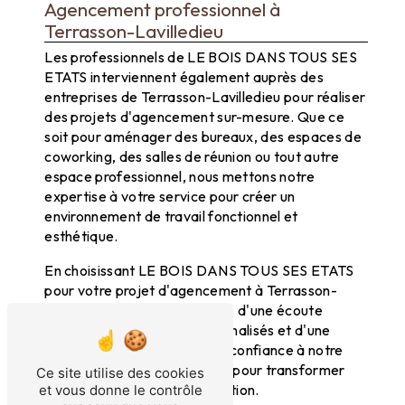
Agencement professionnel à
Terrasson-Lavilledieu
Les professionnels de LE BOIS DANS TOUS SES
ETATS interviennent également auprès des
entreprises de Terrasson-Lavilledieu pour réaliser
des projets d'agencement sur-mesure. Que ce
soit pour aménager des bureaux, des espaces de
coworking, des salles de réunion ou tout autre
espace professionnel, nous mettons notre
expertise à votre service pour créer un
environnement de travail fonctionnel et
esthétique.
En choisissant LE BOIS DANS TOUS SES ETATS
pour votre projet d'agencement à Terrasson-
Lavilledieu, vous bénéficierez d'une écoute
attentive, de conseils personnalisés et d'une
réalisation de qualité. Faites confiance à notre
équipe d'artisans passionnés pour transformer
Ce site utilise des cookies
vos espaces en lieux d'exception.
et vous donne le contrôle