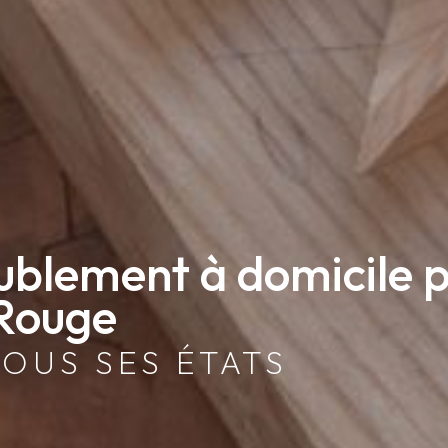
ublement à domicile p
-Rouge
TOUS SES ÉTATS