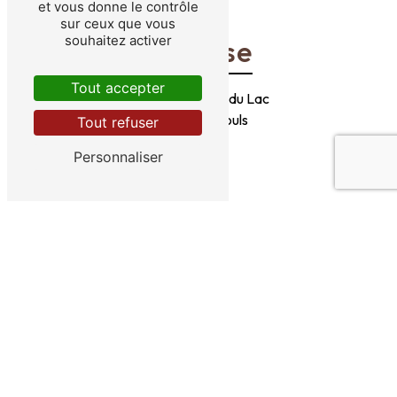
et vous donne le contrôle
sur ceux que vous
souhaitez activer
Adresse
Tout accepter
1 Chemin du Puit du Lac
19600 Nespouls
Tout refuser
Personnaliser
Téléphones
06 42 40 83 93
06 48 75 34 00