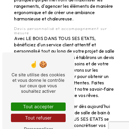
rangements, d'agencer les éléments de manière
ergonomique et de créer une ambiance
harmonieuse et chaleureuse.
Devis personnalisé et accompagnement sur
mesure
Avec LE BOIS DANS TOUS SES ETATS,
bénéficiez d'un service client attentif et
personnalisé tout au long de votre projet de salle
de bain à Meyssac. Nous vous établirons un devis
détaillé en fonction de vos besoins et de votre
budget, et nous vous conseillerons sur les
Ce site utilise des cookies
meilleures options à privilégier pour obtenir un
et vous donne le contrôle
résultat à la hauteur de vos attentes. Faites
sur ceux que vous
confiance à notre expertise et notre savoir-faire
souhaitez activer
pour réaliser la salle de bain de vos rêves.
N'hésitez pas à nous contacter dès aujourd'hui
Tout accepter
pour discuter de votre projet de salle de bain à
Tout refuser
Meyssac. LE BOIS DANS TOUS SES ETATS se
tient à votre disposition pour concrétiser vos