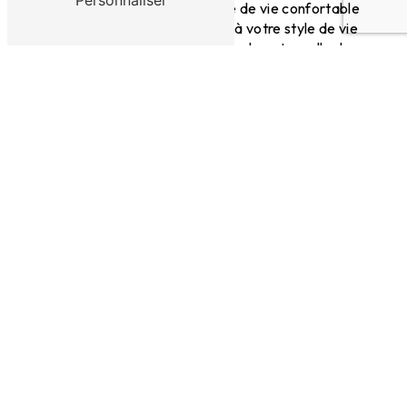
Personnaliser
idées et vous offrir un espace de vie confortable
et esthétique qui correspond à votre style de vie
et à votre personnalité. Faites de votre salle de
bain un lieu de détente et de bien-être unique
grâce à notre équipe de professionnels
passionnés et dévoués.
En savoir plus
Contactez-nous
Adresse
1 Chemin du Puit du Lac