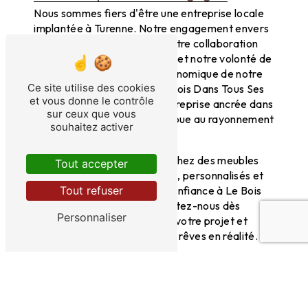
Nous sommes fiers d'être une entreprise locale
implantée à Turenne. Notre engagement envers
notre région se traduit par notre collaboration
avec des fournisseurs locaux et notre volonté de
participer au dynamisme économique de notre
Ce site utilise des cookies
territoire. En choisissant Le Bois Dans Tous Ses
et vous donne le contrôle
États, vous soutenez une entreprise ancrée dans
sur ceux que vous
sa communauté et qui contribue au rayonnement
souhaitez activer
de l'artisanat local.
En conclusion, si vous recherchez des meubles
Tout accepter
sur-mesure en bois de qualité, personnalisés et
fabriqués avec soin, faites confiance à Le Bois
Tout refuser
Dans Tous Ses États. Contactez-nous dès
Personnaliser
maintenant pour discuter de votre projet et
laissez-nous transformer vos rêves en réalité.
En savoir plus
Contactez-nous